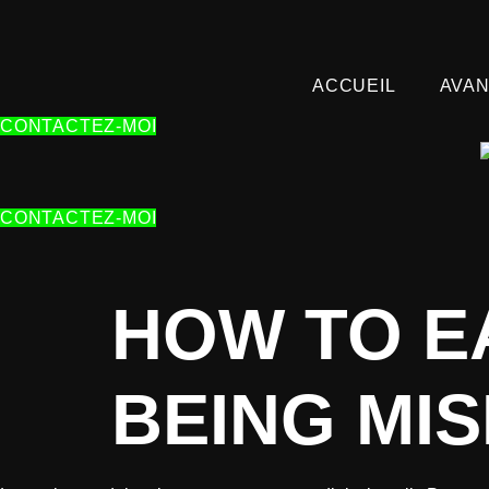
ALLER
AU
CONTENU
ACCUEIL
AVAN
CONTACTEZ-MOI
CONTACTEZ-MOI
HOW TO E
BEING MI