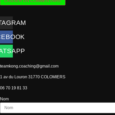
TAGRAM
CEBOOK
ATSAPP
teamkong.coaching@gmail.com
1 av du Louron 31770 COLOMIERS
06 70 19 81 33
Nom