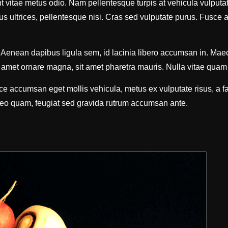
nt vitae metus odio. Nam pellentesque turpis at vehicula vulputa
rus ultrices, pellentesque nisi. Cras sed vulputate purus. Fusce 
. Aenean dapibus ligula sem, id lacinia libero accumsan in. Maece
 amet ornare magna, sit amet pharetra mauris. Nulla vitae quam et
e accumsan eget mollis vehicula, metus ex vulputate risus, a fa
 leo quam, feugiat sed gravida rutrum accumsan ante.