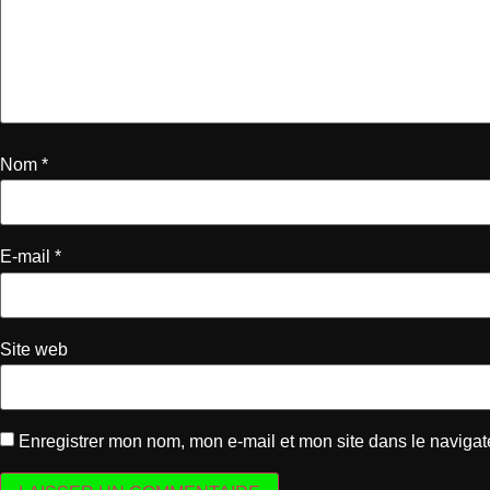
Nom
*
E-mail
*
Site web
Enregistrer mon nom, mon e-mail et mon site dans le naviga